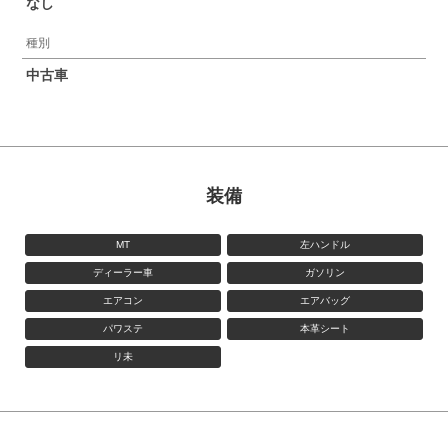
なし
種別
中古車
装備
MT
左ハンドル
ディーラー車
ガソリン
エアコン
エアバッグ
パワステ
本革シート
リ未